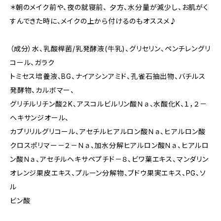
＊朝のメイク前や、夜の就寝前、 夕方、水分量が減少し、お肌がく
すんできた時に、メイクの上から付けるのもオススメ♪
（成分）水、乳酸桿菌/乳発酵液(牛乳)、グリセリン、ペンチレングリ
コール、ガラク
トミセス培養液、BG、ナイアシンアミド、孔雀石抽出物、バチルス
発酵物、カルボマー、
グリチルリチン酸２K、アスコルビルリン酸Ｎａ、水酸化K、１，２－
ヘキサンジオール、
カプリリルグリコール、アセチルヒアルロン酸Ｎａ、ヒアルロン酸
クロスポリマー－２－Ｎａ、加水分解ヒアルロン酸Ｎａ、ヒアルロ
ン酸Ｎａ、アセチルヘキサペプチド－８、ビワ葉エキス、マンダリン
オレンジ果皮エキス、プルーン分解物、ブドウ果実エキス、PG、ソ
ル
ビン酸