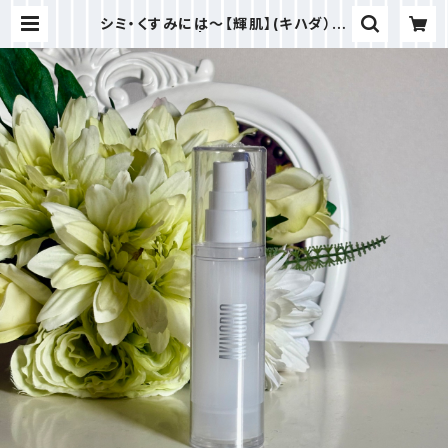
シミ・くすみには～【輝肌】(キハダ）～
極上艶美容液 | 美Brilliant 公式 オ
ンラインショップ