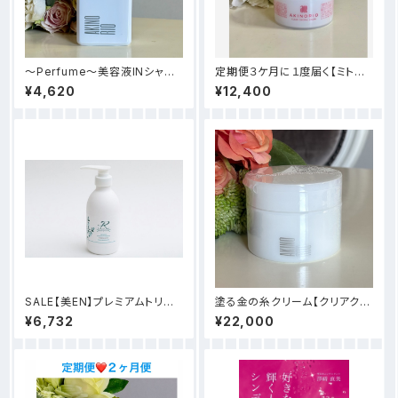
～Perfume～美容液INシャン
定期便３ケ月に１度届く【ミトコ
プー
ンドリアのちから】
¥4,620
¥12,400
SALE【美EN】プレミアムトリー
塗る金の糸クリーム【クリアクリ
トメント
スタルバーム】
¥6,732
¥22,000