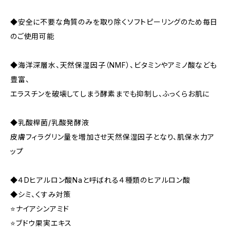
◆安全に不要な角質のみを取り除くソフトピーリングのため毎日
のご使用可能
◆海洋深層水、天然保湿因子（NMF）、ビタミンやアミノ酸なども
豊富、
エラスチンを破壊してしまう酵素までも抑制し、ふっくらお肌に
◆乳酸桿菌/乳酸発酵液
皮膚フィラグリン量を増加させ天然保湿因子となり、肌保水力ア
ップ
◆４Dヒアルロン酸Naと呼ばれる４種類のヒアルロン酸
◆シミ、くすみ対策
⭐ナイアシンアミド
⭐ブドウ果実エキス